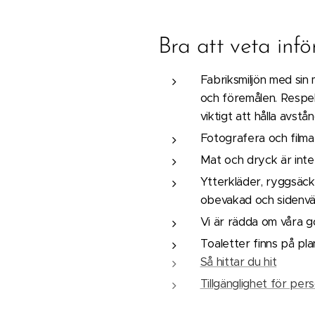
Bra att veta infö
Fabriksmiljön med sin
och föremålen. Respek
viktigt att hålla avstån
Fotografera och filma 
Mat och dryck är inte t
Ytterkläder, ryggsäc
obevakad och sidenväv
Vi är rädda om våra go
Toaletter finns på pla
Så hittar du hit
Tillgänglighet för per