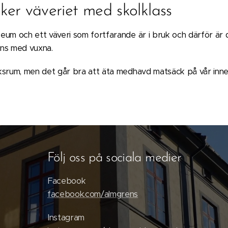
ker väveriet med skolklass
eum och ett väveri som fortfarande är i bruk och därför är d
ans med vuxna.
ksrum, men det går bra att äta medhavd matsäck på vår inne
Följ oss på sociala medier
Facebook
facebook.com/almgrens
Instagram