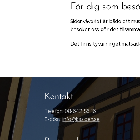
För dig som besö
Sidenväveriet är både ett mus
besöker oss gör det tillsamm
Det finns tyvärr inget matsäc
Kontakt
Telefon: 08-642 56 16
E-post:
info@kasiden.se