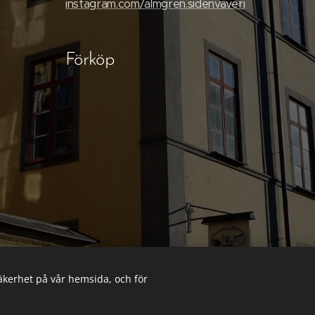
instagram.com/almgren.sidenvaveri
Förköp
säkerhet på vår hemsida, och för
Cookies