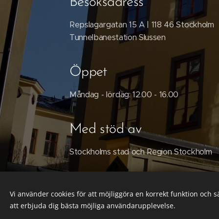
Besöksadress
Repslagargatan 15 A | 118 46 Stockholm
Tunnelbanestation Slussen
Öppet
Måndag - lördag: 12.00 - 16.00
Med stöd av
Stockholms stad och Region Stockholm
Vi använder cookies för att möjliggöra en korrekt funktion och 
att erbjuda dig bästa möjliga användarupplevelse.
© 2023 K. A. Almgren sidenväveri & museum