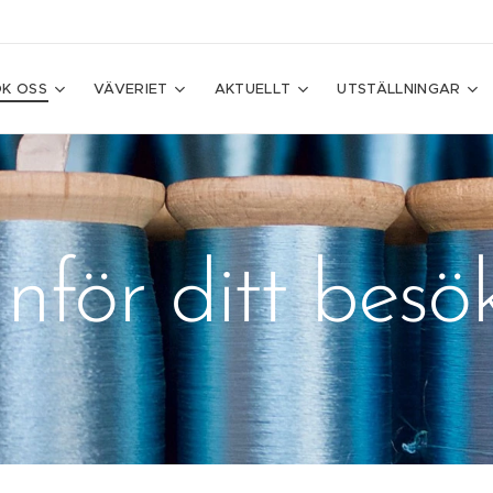
K OSS
VÄVERIET
AKTUELLT
UTSTÄLLNINGAR
Inför ditt besö