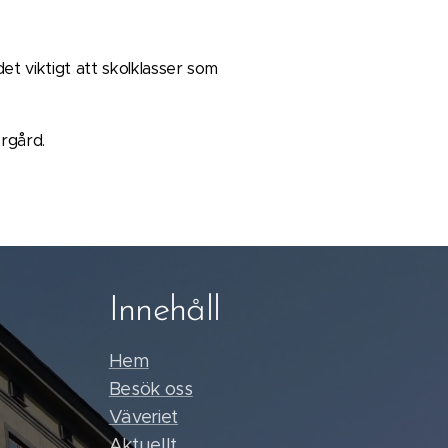
et viktigt att skolklasser som
rgård.
Innehåll
Hem
Besök oss
Väveriet
Aktuellt