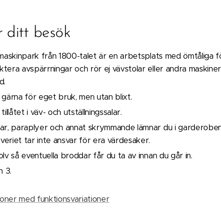
r ditt besök
 maskinpark från 1800-talet är en arbetsplats med ömtåliga 
tera avspärrningar och rör ej vävstolar eller andra maskiner
d.
gärna för eget bruk, men utan blixt.
illåtet i väv- och utställningssalar.
kar, paraplyer och annat skrymmande lämnar du i garderoben
eriet tar inte ansvar för era värdesaker.
lv så eventuella broddar får du ta av innan du går in.
n 3.
soner med funktionsvariationer