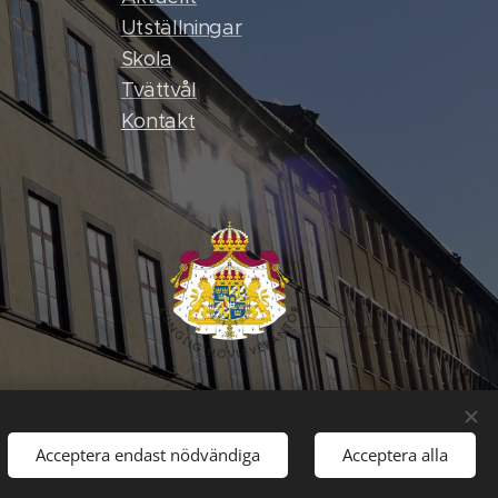
Utställningar
Skola
Tvättvål
Kontak
t
Acceptera endast nödvändiga
Acceptera alla
Språk
Svenska
English