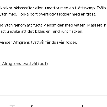
askor, skinnsoffor eller ullmattor med en tvättsvamp. Tvål
ytan med. Torka bort överflödigt lödder med en trasa.
a ytan genom att fukta igenom den med vatten. Massera in t
att undvika att det bildas en rand runt fläcken.
vänder Almgrens tvättvål får du i vår folder.
 Almgrens tvättvål (pdf)