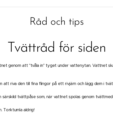
Råd och tips
Tvättråd för siden
vattnet genom att "tvåla in" tyget under vattenytan. Vattnet s
om att riva den till fina flingor på ett rivjärn och lägg dem i t
 i en särskild tvättpåse som, när vattnet spolas genom tvättme
. Torktumla aldrig!