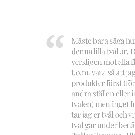
Måste bara säga hur
denna lilla tvål är.
verkligen mot alla f
t.o.m. vara så att ja
produkter först (för 
andra ställen eller i
tvålen) men inget f
tar jag er tvål och v
tvål går under be