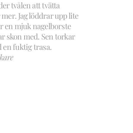
er tvålen att tvätta
mer. Jag löddrar upp lite
ar en mjuk nagelborste
ar skon med. Sen torkar
 en fuktig trasa.
kare