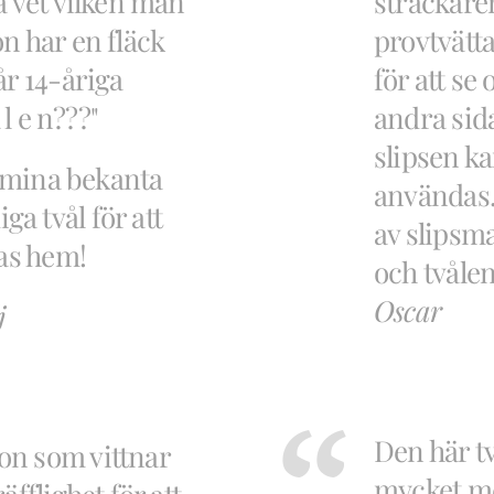
a vet vilken man
sträckaren
n har en fläck
provtvätta
år 14-åriga
för att se 
 l e n???"
andra sida
slipsen kan
a mina bekanta
användas. 
a tvål för att
av slipsm
las hem!
och tvålen
Oscar
j
Den här t
on som vittnar
mycket me