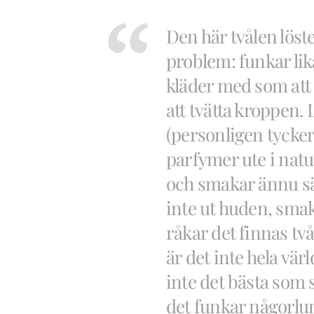
Den här tvålen löst
problem: funkar lika
kläder med som att
att tvätta kroppen. 
(personligen tycker 
parfymer ute i natur
och smakar ännu sä
inte ut huden, smak
råkar det finnas två
är det inte hela vär
inte det bästa so
det funkar någorlu