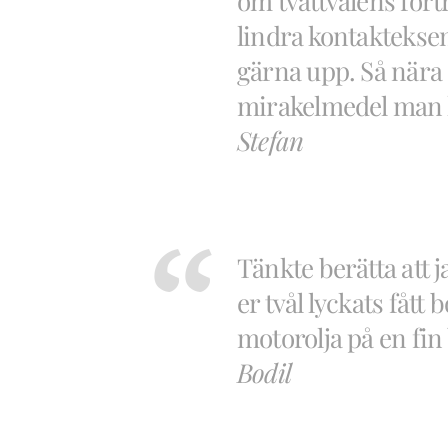
om tvättvålens förtr
lindra kontakteksem
gärna upp. Så nära 
mirakelmedel man
Stefan
Tänkte berätta att j
er tvål lyckats fått 
motorolja på en fin
Bodil