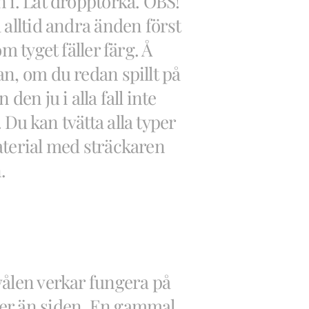
 i. Låt dropptorka. OBS!
 alltid andra änden först
om tyget fäller färg. Å
n, om du redan spillt på
 den ju i alla fall inte
Du kan tvätta alla typer
aterial med sträckaren
.
vålen verkar fungera på
r än siden. En gammal