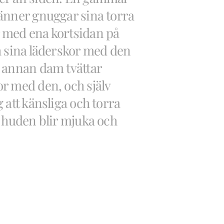
änner gnuggar sina torra
med ena kortsidan på
h sina läderskor med den
 annan dam tvättar
r med den, och själv
 att känsliga och torra
å huden blir mjuka och