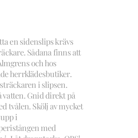
ätta en sidenslips krävs
räckare. Sådana finns att
Almgrens och hos
ade herrklädesbutiker.
sträckaren i slipsen.
 vatten. Gnid direkt på
d tvålen. Skölj av mycket
 upp i
peristången med