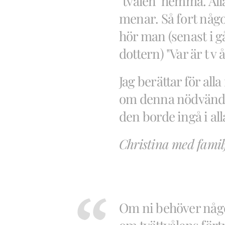
"tvålen" hemma. All
menar. Så fort någo
hör man (senast i g
dottern) "Var är t v å
Jag berättar för all
om denna nödvändig
den borde ingå i al
Christina med famil
Om ni behöver någ