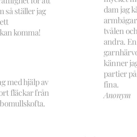
äfflighet för att
dam jag k
 så ställer jag
armbågar 
ett
tvålen oc
 kan komma!
andra. En
garnhärvo
känner jag
partier p
ag med hjälp av
fina.
bort fläckar från
Anonym
 bomullskofta.