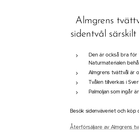
Almgrens tvättv
sidentvål särskil
Den är också bra för v
Naturmaterialen behåll
Almgrens tvättvål är 
Tvålen tillverkas i Sv
Palmoljan som ingår ä
Besök sidenväveriet och köp din
Återförsäljare av Almgrens tv