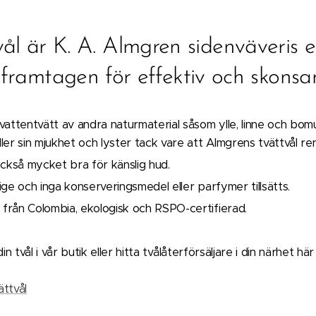
ål är K. A. Almgren sidenväveris 
t framtagen för effektiv och skons
attentvätt av andra naturmaterial såsom ylle, linne och bomu
er sin mjukhet och lyster tack vare att Almgrens tvättvål re
också mycket bra för känslig hud.
erige och inga konserveringsmedel eller parfymer tillsätts.
r från Colombia, ekologisk och RSPO-certifierad.
 tvål i vår butik eller hitta tvålåterförsäljare i din närhet hä
ättvål