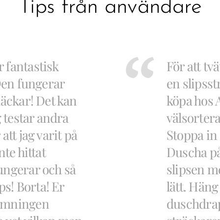
Tips från användare
 fantastisk
För att tv
 Den fungerar
en slipsst
läckar! Det kan
köpa hos 
g testar andra
välsorter
att jag varit på
Stoppa in 
nte hittat
Duscha på
ungerar och så
slipsen me
ips! Borta! Er
lätt. Häng
nämningen
duschdra