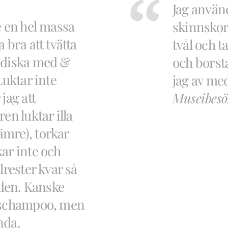
Jag använd
e en hel massa
skinnskor 
 bra att tvätta
tvål och t
 diska med &
och borst
Luktar inte
jag av med
jag att
Museibesö
en luktar illa
mre), torkar
ar inte och
lrester kvar så
lden. Kanske
m schampoo, men
nda.