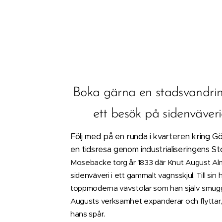
Boka gärna en stadsvandri
ett besök på sidenväverie
Följ med på en runda i kvarteren kring 
en tidsresa genom industrialiseringens S
Mosebacke torg år 1833 där Knut August Alm
sidenväveri i ett gammalt vagnsskjul. Till sin 
toppmoderna vävstolar som han själv smuggl
Augusts verksamhet expanderar och flyttar, o
hans spår.