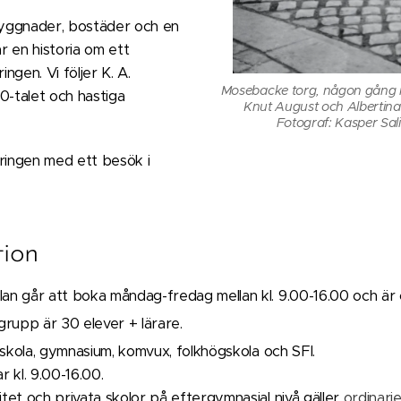
byggnader, bostäder och en
r en historia om ett
ngen. Vi följer K. A.
land, K. A. Almgren sidenväveris
Mosebacke torg, någon gång m
-talet och hastiga
graf okänd, 1910-1930. Stadsmuseet i
Knut August och Albertina
F 97202.
Fotograf: Kasper Sal
ringen med ett besök i
tion
lan går att boka måndag-fredag mellan kl. 9.00-16.00 och är 
rupp är 30 elever + lärare.
skola, gymnasium, komvux, folkhögskola och SFI.
r kl. 9.00-16.00.
itet och privata skolor på eftergymnasial nivå gäller
ordinarie