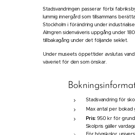
Stadsvandringen passerar förbi fabriks
lummig innergård som tillsammans berätta
Stockholm i förändring under industrialiseri
Innergården på kvarteret Västergöt
Almgren sidenväveris uppgång under 1800
fabriksbyggnad syns till vänster. Foto
tillbakagång under det följande seklet.
Stockholm, 
Under museets öppettider avslutas vand
väveriet för den som önskar.
Bokningsinforma
Stadsvandring för sko
Max antal per bokad g
Pris:
950 kr för grund
Skolpris gäller vardaga
För högskolor, univers