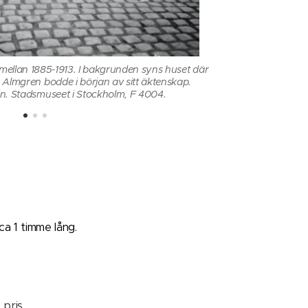
ellan 1885-1913. I bakgrunden syns huset där
 Almgren bodde i början av sitt äktenskap.
Repslagargatan 1
in. Stadsmuseet i Stockholm, F 4004.
Fotograf: K
ca 1 timme lång.
 pris
.