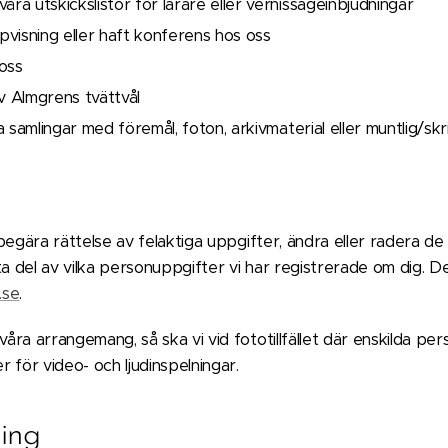
åra utskickslistor för lärare eller vernissageinbjudningar
visning eller haft konferens hos oss
oss
v Almgrens tvättvål
ra samlingar med föremål, foton, arkivmaterial eller muntlig/skri
 begära rättelse av felaktiga uppgifter, ändra eller radera 
ta del av vilka personuppgifter vi har registrerade om dig. 
.se
.
åra arrangemang, så ska vi vid fototillfället där enskilda per
 för video- och ljudinspelningar.
ing