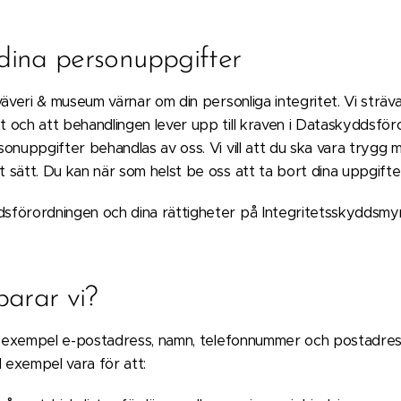
dina personuppgifter
väveri & museum värnar om din personliga integritet. Vi sträv
 och att behandlingen lever upp till kraven i Dataskyddsföro
onuppgifter behandlas av oss. Vi vill att du ska vara trygg m
 sätt. Du kan när som helst be oss att ta bort dina uppgifte
sförordningen och dina rättigheter på Integritetsskyddsm
parar vi?
ll exempel e-postadress, namn, telefonnummer och postadress
ll exempel vara för att: