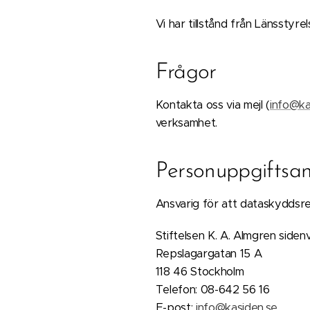
Vi har tillstånd från Länsstyr
Frågor
Kontakta oss via mejl
(
info@ka
verksamhet.
Personuppgiftsan
Ansvarig för att dataskyddsreg
Stiftelsen K. A. Almgren side
Repslagargatan 15 A
118 46 Stockholm
Telefon: 08-642 56 16
E-post:
info@kasiden.se