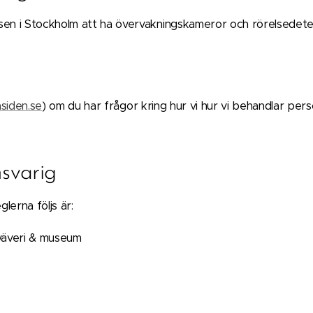
elsen i Stockholm att ha övervakningskameror och rörelsedetek
siden.se
) om du har frågor kring hur vi hur vi behandlar per
svarig
lerna följs är:
nväveri & museum