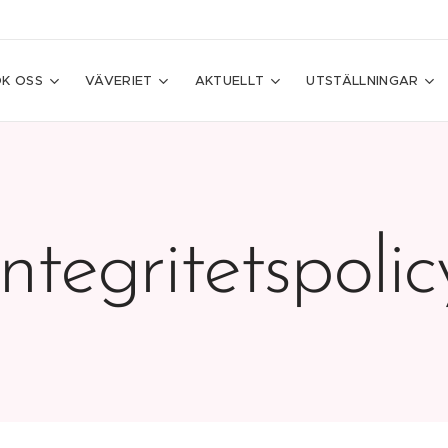
K OSS
VÄVERIET
AKTUELLT
UTSTÄLLNINGAR
Integritetspolic