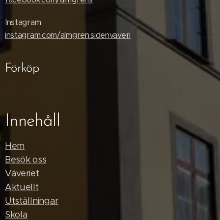
Instagram
instagram.com/almgren.sidenvaveri
Förköp
Innehåll
Hem
Besök oss
Väveriet
Aktuellt
Utställningar
Skola