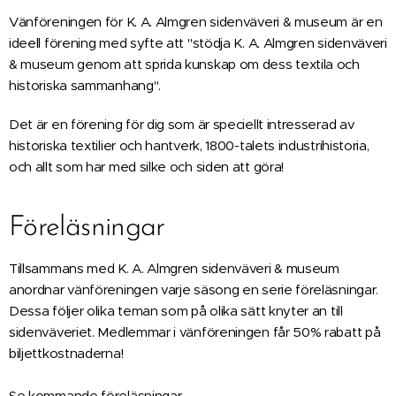
Vänföreningen för K. A. Almgren sidenväveri & museum är en
ideell förening med syfte att "stödja K. A. Almgren sidenväveri
& museum genom att sprida kunskap om dess textila och
historiska sammanhang".
Det är en förening för dig som är speciellt intresserad av
historiska textilier och hantverk, 1800-talets industrihistoria,
och allt som har med silke och siden att göra!
Föreläsningar
Tillsammans med K. A. Almgren sidenväveri & museum
anordnar vänföreningen varje säsong en serie föreläsningar.
Dessa följer olika teman som på olika sätt knyter an till
sidenväveriet. Medlemmar i vänföreningen får 50% rabatt på
biljettkostnaderna!
Se kommande föreläsningar