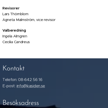
Revisorer
Lars Thörnblom
Agneta Malmström, vice revisor
Valberedning
Ingela Almgren
Cecilia Candreus
Kontakt
Telefon: 08-642 56 16
E-post:
info@kasiden.se
Besöksadress