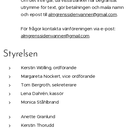
Om det inte går, då vissa banker har begränsat
utrymme för text, gör betalningen och maila namn
och epost till
almgrenssidenvanner@gmail.com
.
För frågor kontakta vänföreningen via e-post:
almgrenssidenvanner@gmail.com
.
Styrelsen
Kerstin Wölling, ordförande
Margareta Nockert, vice ordförande
Tom Bergroth
, sekreterare
Lena Dahrén, kassör
Monica Ståhlbrand
Anette Granlund
Kerstin Thorudd