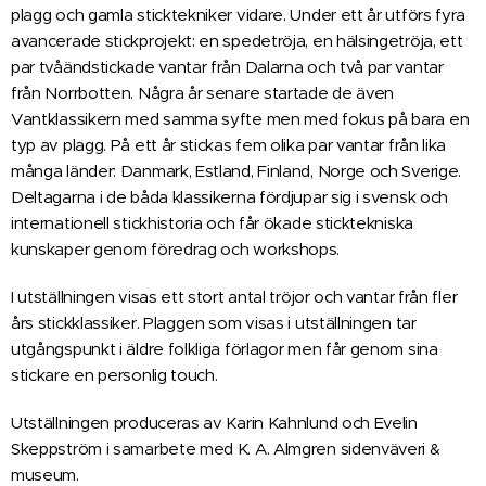
plagg och gamla sticktekniker vidare. Under ett år utförs fyra
avancerade stickprojekt: en spedetröja, en hälsingetröja, ett
par tvåändstickade vantar från Dalarna och två par vantar
från Norrbotten. Några år senare startade de även
Vantklassikern med samma syfte men med fokus på bara en
typ av plagg. På ett år stickas fem olika par vantar från lika
många länder: Danmark, Estland, Finland, Norge och Sverige.
Deltagarna i de båda klassikerna fördjupar sig i svensk och
internationell stickhistoria och får ökade sticktekniska
kunskaper genom föredrag och workshops.
I utställningen visas ett stort antal tröjor och vantar från fler
års stickklassiker. Plaggen som visas i utställningen tar
utgångspunkt i äldre folkliga förlagor men får genom sina
stickare en personlig touch.
Utställningen produceras av Karin Kahnlund och Evelin
Skeppström i samarbete med K. A. Almgren sidenväveri &
museum.