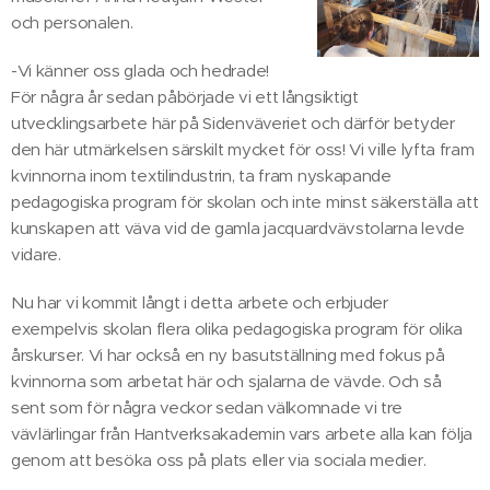
och personalen.
-Vi känner oss glada och hedrade!
För några år sedan påbörjade vi ett långsiktigt
utvecklingsarbete här på Sidenväveriet och därför betyder
den här utmärkelsen särskilt mycket för oss! Vi ville lyfta fram
kvinnorna inom textilindustrin, ta fram nyskapande
pedagogiska program för skolan och inte minst säkerställa att
kunskapen att väva vid de gamla jacquardvävstolarna levde
vidare.
Nu har vi kommit långt i detta arbete och erbjuder
exempelvis skolan flera olika pedagogiska program för olika
årskurser. Vi har också en ny basutställning med fokus på
kvinnorna som arbetat här och sjalarna de vävde. Och så
sent som för några veckor sedan välkomnade vi tre
vävlärlingar från Hantverksakademin vars arbete alla kan följa
genom att besöka oss på plats eller via sociala medier.