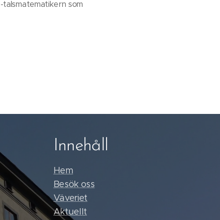
0-talsmatematikern som
Innehåll
Hem
Besök oss
Väveriet
Aktuellt