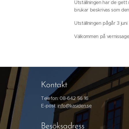
Utställningen har de get
brukar beskrivas som de
Utställningen pågår 3 juni
Välkommen på vernissage f
Kontakt
Telefon: 08-642 56 16
E-post:
info@kasiden.se
Besöksadress