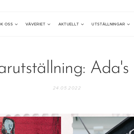
K OSS
VÄVERIET
AKTUELLT
UTSTÄLLNINGAR
utställning: Ada'
24.05.2022