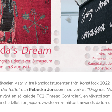
 vävsalen visar vi tre kandidatstudenter från Konstfack 2022:
 det tolfte"
och
Rebecka Jonsson
med verket
"Diagnos: Nos
vänt en så kallade TC2 (Thread Controller), en vävstol som
nd. Istället för jaquardvävstolarnas hålkort används datorns 