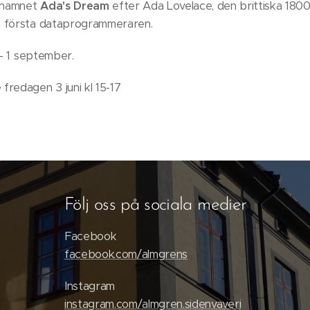
t namnet
Ada's Dream
efter Ada Lovelace, den brittiska 180
n första dataprogrammeraren.
 - 1 september.
redagen 3 juni kl 15-17
Följ oss på sociala medier
Facebook
facebook.com/almgrens
Instagram
instagram.com/almgren.sidenvaveri