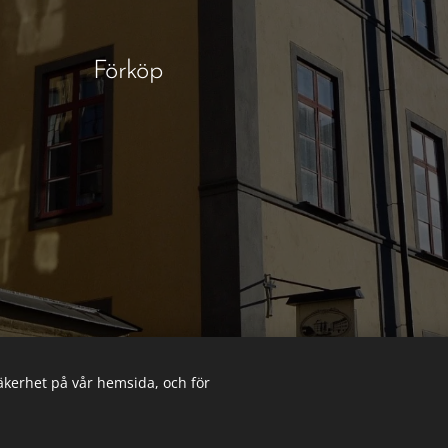
Förköp
säkerhet på vår hemsida, och för
Cookies