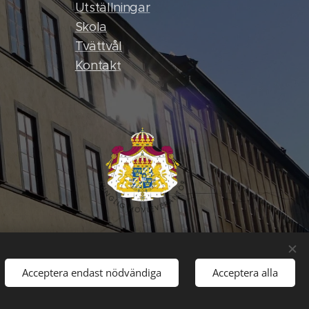
Utställningar
Skola
Tvättvål
Kontak
t
Acceptera endast nödvändiga
Acceptera alla
Språk
Svenska
English